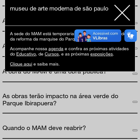
museu de arte moderna de são paulo
A arquitetura original será alterada?
A sede do MAM está temporariamente fechada em virtude
da reforma da marquise do Parque Ibirapuera.
A obra é do MAM ou da Marquise?
Acompanhe nossa
agenda
e confira as próximas atividades
do
Educativo
, de
Cursos
, e as próximas
exposições
.
Clique aqui
e saiba mais.
A obra do MAM é uma obra pública?
As obras terão impacto na área verde do
Parque Ibirapuera?
Quando o MAM deve reabrir?