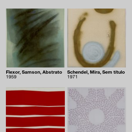
autorização aos artistas, seus herdeiros ou eventuais
titulares de direitos, a fim de evitar problemas jurídicos para
o seu projeto.
O MAM não se responsabiliza por qualquer uso das obras
feito por você em violação à legislação de direitos autorais.
clique aqui e solicite imagens em alta
política de aquisição do acervo de artes
visuais
Flexor, Samson, Abstrato
Schendel, Mira, Sem título
manual de organização da documentação
1959
1971
física
patrocínio