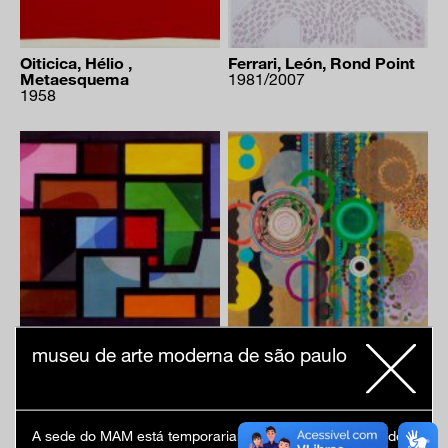
Oiticica, Hélio ,
Ferrari, León, Rond Point
Metaesquema
1981/2007
1958
realização
Sacilotto, Luiz,
Milhazes, Beatriz, Love
museu de arte moderna de são paulo
Composição
2007
1948
A sede do MAM está temporariamente fechada em virtude