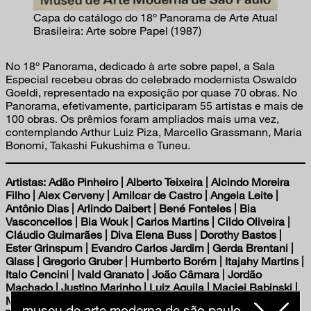
Capa do catálogo do 18º Panorama de Arte Atual
Brasileira: Arte sobre Papel (1987)
No 18º Panorama, dedicado à arte sobre papel, a Sala
Especial recebeu obras do celebrado modernista Oswaldo
Goeldi, representado na exposição por quase 70 obras. No
Panorama, efetivamente, participaram 55 artistas e mais de
100 obras. Os prêmios foram ampliados mais uma vez,
contemplando Arthur Luiz Piza, Marcello Grassmann, Maria
Bonomi, Takashi Fukushima e Tuneu.
Artistas: Adão Pinheiro | Alberto Teixeira | Alcindo Moreira
Filho | Alex Cerveny | Amilcar de Castro | Angela Leite |
Antônio Dias | Arlindo Daibert | Bené Fonteles | Bia
Vasconcellos | Bia Wouk | Carlos Martins | Cildo Oliveira |
Cláudio Guimarães | Diva Elena Buss | Dorothy Bastos |
Ester Grinspum | Evandro Carlos Jardim | Gerda Brentani |
Glass | Gregorio Gruber | Humberto Borém | Itajahy Martins |
Italo Cencini | Ivald Granato | João Câmara | Jordão
Machado | Justino Marinho | Luiz Aquila | Maciej Babinski |
Magliani | Marcelo Grassmann | Maria Bonomi | Maria
museu de arte moderna de são paulo