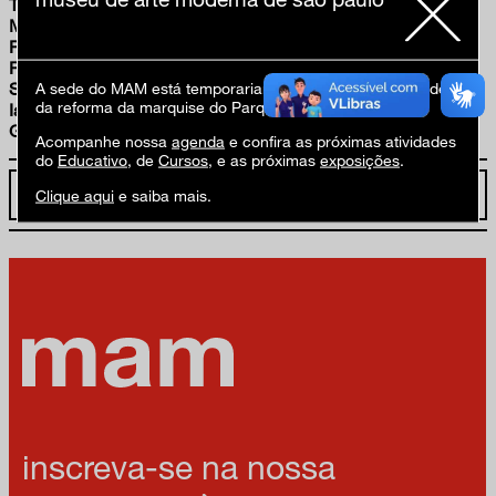
Tomaselli Cirne Lima | Mario Gruber | Mauricio Coutinho |
Mira Schendel | Nemer | Orlando DaSilva | Otavio Roth |
Patrícia Furlong | Paulo Gomes Garcez | Percival Tirapelli |
Pinky Wainer | Piza | Regina Silveira | Rubens Matuck |
Samico | Sigbert Franklin | Takashi Fukushima | Thomaz
A sede do MAM está temporariamente fechada em virtude
da reforma da marquise do Parque Ibirapuera.
Ianelli | Tuneu | Ubirajara Ribeiro | Valdir Sarubbi | Zivé
Giudice
Acompanhe nossa
agenda
e confira as próximas atividades
do
Educativo
, de
Cursos
, e as próximas
exposições
.
acesse o catálogo da exposição
Clique aqui
e saiba mais.
inscreva-se na nossa