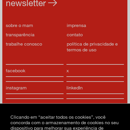
newsletter
sobre o mam
imprensa
transparência
contato
trabalhe conosco
política de privacidade e
termos de uso
facebook
x
instagram
linkedIn
youtube
google arts & culture
Clicando em “aceitar todos os cookies”, você
concorda com o armazenamento de cookies no seu
dispositivo para melhorar sua experiência de