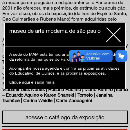
à mudança empregada na edição anterior, o Panorama de
2001 não ofereceu mais prêmios, de estímulo ou aquisição.
Em vez disso, obras da exposição (de Iran do Espírito Santo,
Cao Guimarães e Rubens Mano) foram adquiridas pelo
museu através do patrocínio da PricewaterhouseCoopers.
museu de arte moderna de são paulo
Artistas: Agora/Capacete | Alpendre | APIC | Atrocidades
Maravilhosas | Lia Menna Barreto | Artur Barrio | Cao Buysky
| Marcos Chaves | Chelpa Ferro | Clube da Lata | Eduardo
A sede do MAM está temporariamente fechada em virtude
Coimbra | Ducha | Iran do Espírito Santo | Raquel Garbelotti |
da reforma da marquise do Parque Ibirapuera.
Tatiana Grinberg | Grupo Cambalacho | Cao Guimarães |
Lina Kim | Lucia Koch | Laura Lima | Linha Imaginária |
Acompanhe nossa
agenda
e confira as próximas atividades
Jarbas Lopes | Fernanda Magalhães | Rubens Mano |
do
Educativo
, de
Cursos
, e as próximas
exposições
.
Marcia X | Marepe | Gilberto Mariotti | MILO | Raul Mourão |
Clique aqui
e saiba mais.
Mônica Nador | Rivane Neuenschwander | Marta Neves |
Vladimir Dias Nunes | Rosana Paulino | Mario Ramiro | spmb
– Eduardo Aquino e Karen Shanski | Torneio | Janaina
Tschäpe | Carina Weidle | Carla Zaccagnini
acesse o catálogo da exposição