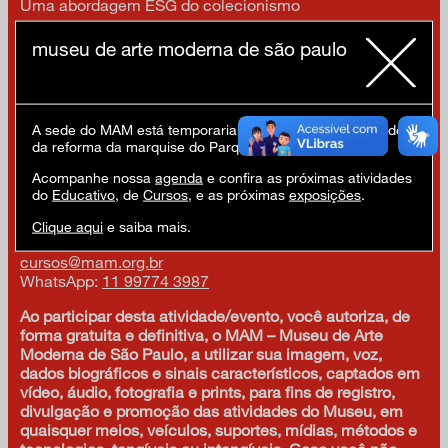
Uma abordagem ESG do colecionismo
Aula 04 – Arte e Tecnologia
museu de arte moderna de são paulo
Breve relato sobre a história da Tecnologia na Arte
Novas tecnologias e a Economia da Arte
Aula 05 – Arte e Ciência Comportamental
A sede do MAM está temporariamente fechada em virtude
Breve história sobre o encontro da economia com as
da reforma da marquise do Parque Ibirapuera.
ciências comportamentais
Acompanhe nossa
agenda
e confira as próximas atividades
Amigo MAM tem 20% de desconto.
Faça parte
!
do
Educativo
, de
Cursos
, e as próximas
exposições
.
Estudantes, professores e aposentados têm 10% de
desconto
Clique aqui
e saiba mais.
Dúvidas:
cursos@mam.org.br
WhatsApp:
11 99774 3987
Ao participar desta atividade/evento, você autoriza, de
forma gratuita e definitiva, o MAM – Museu de Arte
Moderna de São Paulo, a utilizar sua imagem, voz,
dados biográficos e sinais característicos, captados em
vídeo, áudio, fotografia e prints, para fins de registro,
divulgação e promoção das atividades do Museu, em
quaisquer meios, veículos, suportes, mídias, métodos e