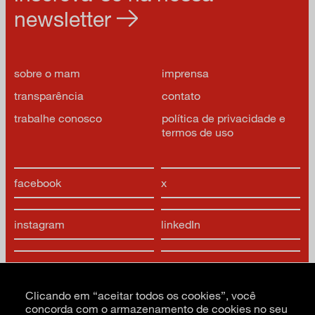
newsletter
sobre o mam
imprensa
transparência
contato
trabalhe conosco
política de privacidade e
termos de uso
facebook
x
instagram
linkedIn
youtube
google arts & culture
Clicando em “aceitar todos os cookies”, você
concorda com o armazenamento de cookies no seu