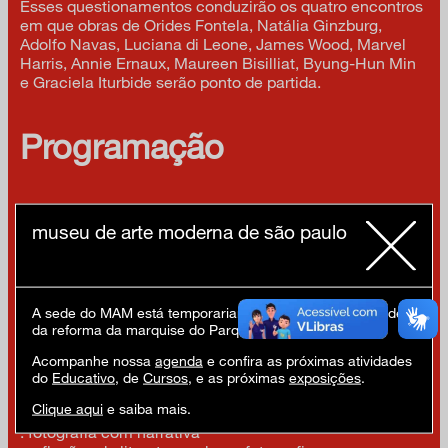
Esses questionamentos conduzirão os quatro encontros
em que obras de Orides Fontela, Natália Ginzburg,
Adolfo Navas, Luciana di Leone, James Wood, Marvel
Harris, Annie Ernaux, Maureen Bisilliat, Byung-Hun Min
e Graciela Iturbide serão ponto de partida.
Programação
Aula 01 – OLHAR ENTRE
. fotografia e poesia
museu de arte moderna de são paulo
. a imagem do poeta, a palavra do fotógrafo
. reflexões da literatura sobre a fotografia
Aula 02 – OLHAR PARA
A sede do MAM está temporariamente fechada em virtude
. perspectivas poéticas, cruzamento de olhares
da reforma da marquise do Parque Ibirapuera.
. livros em diálogo
. reflexões sobre fotos dos participantes
Acompanhe nossa
agenda
e confira as próximas atividades
do
Educativo
, de
Cursos
, e as próximas
exposições
.
Aula 03 – OLHAR COM
Clique aqui
e saiba mais.
. narratividade
. fotografia com narrativa