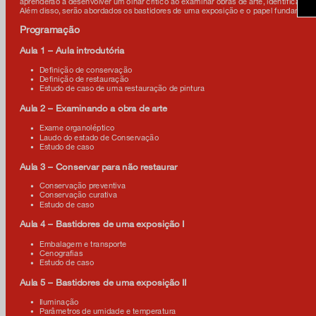
aprenderão a desenvolver um olhar crítico ao examinar obras de arte, identificando
Além disso, serão abordados os bastidores de uma exposição e o papel fundamental
Programação
Aula 1 – Aula introdutória
Definição de conservação
Definição de restauração
facebook
Estudo de caso de uma restauração de pintura
Aula 2 – Examinando a obra de arte
x
Exame organoléptico
Laudo do estado de Conservação
instagram
Estudo de caso
Aula 3 – Conservar para não restaurar
linkedIn
Conservação preventiva
Conservação curativa
youtube
Estudo de caso
Aula 4 – Bastidores de uma exposição I
google art
Embalagem e transporte
Cenografias
Estudo de caso
Aula 5 – Bastidores de uma exposição II
Iluminação
Parâmetros de umidade e temperatura