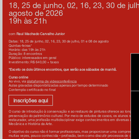
18, 25 de junho, 02, 16, 23, 30 de jul
agosto de 2026
19h às 21h
com
Raul Machado Carvalho Junior
Datas: 18, 25 de junho, 02, 16, 23, 30 de julho, 01 e 08 de agosto
Quintas-feiras*
Horário: das 19h às 21h
Duração: 8 encontros
Público: interessados em geral
Investimento: R$ 640,00 + taxas
*Exceto os dois últimos encontros, que serão aos sábados de manhã.
Curso online
Ao vivo, via
plataforma de videoconferência
Aulas gravadas disponibilizadas apenas por tempo determinado
Contempla certificado no final
inscrições aqui
O curso de introdução à conservação e ao restauro de pinturas oferece ao longo de
preservação do patrimônio cultural. Por meio de estudos de casos, os alunos serão 
restaurador, uma profissão multidisciplinar exige conhecimentos em diversas áreas
Mecânica e História da Arte.
O objetivo do curso não é formar profissionais, mas proporcionar uma compreensão
muitas vezes, pouco conhecida – profissão, bem como discutir processos de conser