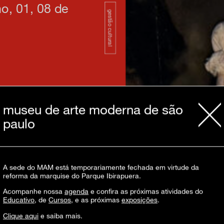
ho, 01, 08 de
gestão cultural
museu de arte moderna de são
paulo
A sede do MAM está temporariamente fechada em virtude da
reforma da marquise do Parque Ibirapuera.
 8 aulas uma visão do universo da
introduzidos ao trabalho do conservador e
Acompanhe nossa
agenda
e confira as próximas atividades do
 da ciência, como Química, Física,
Educativo
, de
Cursos
, e as próximas
exposições
.
 mais profunda dessa apaixonante – e,
Clique aqui
e saiba mais.
vação e restauração. Os participantes