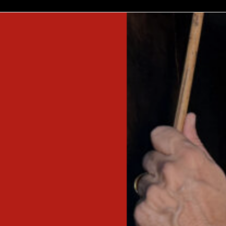
 problemas intrínsecos e extrínsecos.
 do profissional de conservação.
inscreva-s
sobre o m
imprensa
transparênc
contato
trabalhe c
s & culture
política de