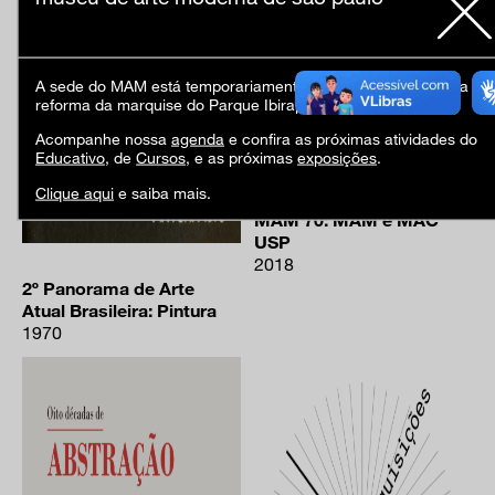
A sede do MAM está temporariamente fechada em virtude da
reforma da marquise do Parque Ibirapuera.
Acompanhe nossa
agenda
e confira as próximas atividades do
Educativo
, de
Cursos
, e as próximas
exposições
.
Clique aqui
e saiba mais.
MAM 70: MAM e MAC
USP
2018
2º Panorama de Arte
Atual Brasileira: Pintura
1970