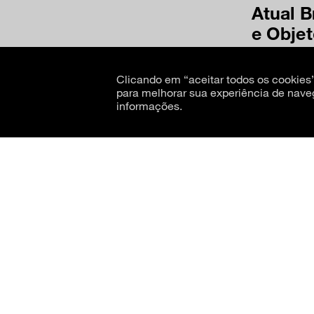
Atual B
e Obje
1975
Clicando em “aceitar todos os cookie
para melhorar sua experiência de nave
informações.
CNPJ: 62.520.218/0001-24
Razão social: Museu de Arte Moderna de São Paulo