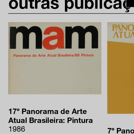
outras publica
facebook
x
instagram
linkedIn
youtube
google art
17º Panorama de Arte
Atual Brasileira: Pintura
1986
7º Pan