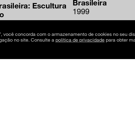
Brasileira
rasileira: Escultura
1999
to
s”, você concorda com o armazenamento de cookies no seu dis
gação no site. Consulte a
política de privacidade
para obter ma