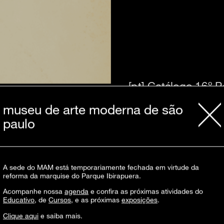
[pt]
Catálogo 16º P
Brasileira: Formas 
museu de arte moderna de são
1985
paulo
[pt]
Convite 16º Pa
Brasileira: Formas 
1985
A sede do MAM está temporariamente fechada em virtude da
reforma da marquise do Parque Ibirapuera.
Acompanhe nossa
agenda
e confira as próximas atividades do
Educativo
, de
Cursos
, e as próximas
exposições
.
Clique aqui
e saiba mais.