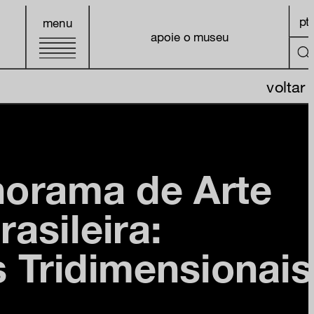
pt
menu
apoie o museu
voltar
norama de Arte
rasileira:
 Tridimensionais