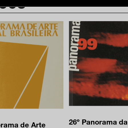
ções
inscreva-s
sobre o m
imprensa
transparênc
contato
trabalhe c
s & culture
política de
26º Panorama da
orama de Arte