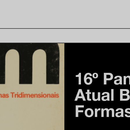
16º Pa
Atual B
Formas