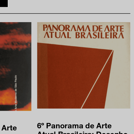
e na nossa newsletter
am
ia
onosco
 privacidade e termos de uso
6º Panorama de Arte
 Arte