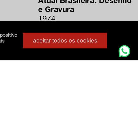
Atual Brasileira: Desenho
e Gravura
1974
positivo
aceitar todos os cookies
is