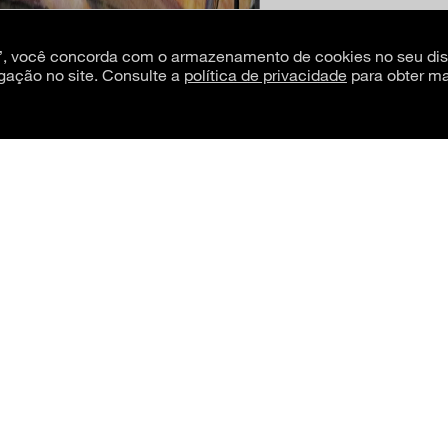
s”, você concorda com o armazenamento de cookies no seu dis
gação no site. Consulte a
política de privacidade
para obter ma