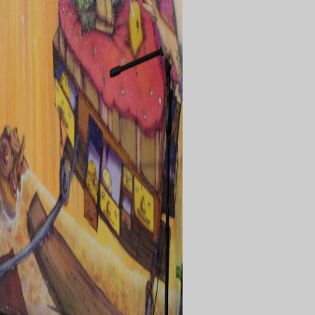
inscreva-s
sobre o m
imprensa
transparênc
contato
trabalhe c
s & culture
política de