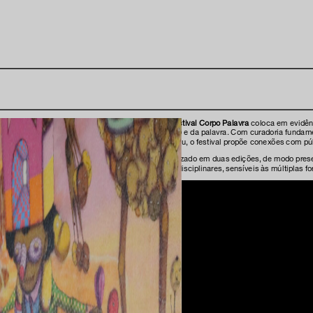
O
Festival Corpo Palavra
coloca em evidênci
corpo e da palavra. Com curadoria fundame
museu, o festival propõe conexões com públ
Realizado em duas edições, de modo prese
interdisciplinares, sensíveis às múltiplas 