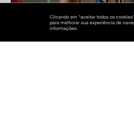
Clicando em “aceitar todos os cookie
para melhorar sua experiência de nave
informações.
CNPJ: 62.520.218/0001-24
Razão social: Museu de Arte Moderna de São Paulo