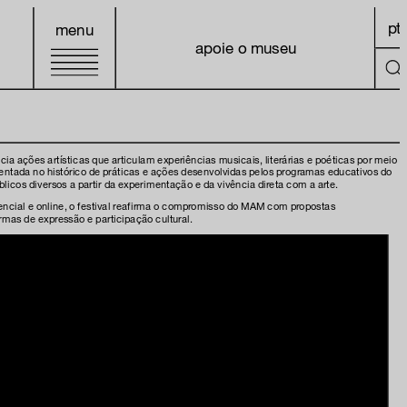
pt
menu
apoie o museu
a ações artísticas que articulam experiências musicais, literárias e poéticas por meio d
ntada no histórico de práticas e ações desenvolvidas pelos programas educativos do
icos diversos a partir da experimentação e da vivência direta com a arte.
ncial e online, o festival reafirma o compromisso do MAM com propostas
formas de expressão e participação cultural.