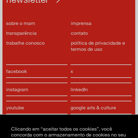
sobre o mam
imprensa
transparência
contato
trabalhe conosco
política de privacidade e
termos de uso
facebook
x
instagram
linkedIn
youtube
google arts & culture
Clicando em “aceitar todos os cookies”, você
concorda com o armazenamento de cookies no seu