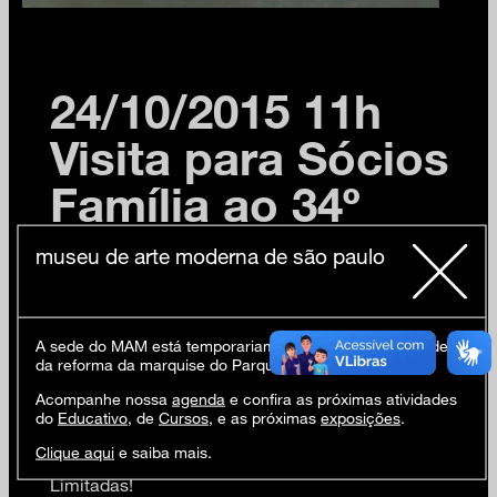
24/10/2015 11h
Visita para Sócios
Família ao 34º
Panorama da Arte
museu de arte moderna de são paulo
Brasileira
A sede do MAM está temporariamente fechada em virtude
da reforma da marquise do Parque Ibirapuera.
Acompanhe nossa
agenda
e confira as próximas atividades
24 OUT (SAB) 11h
do
Educativo
, de
Cursos
, e as próximas
exposições
.
Visita para Sócios Família à exposição 34º Panorama
Clique aqui
e saiba mais.
da Arte Brasileira – Da pedra Da terra Daqui. Vagas
Limitadas!