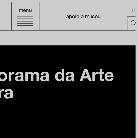
pt
menu
apoie o museu
orama da Arte
ra