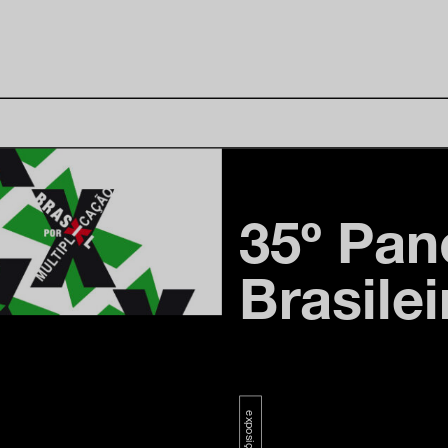
35º Pan
Brasilei
exposições