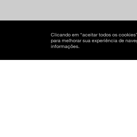
Clicando em “aceitar todos os cookie
para melhorar sua experiência de nave
informações.