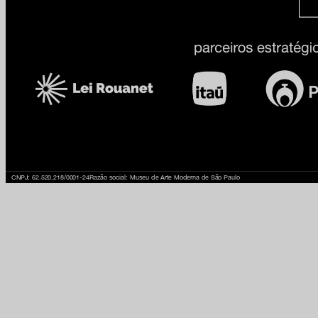
CNPJ: 62.520.218/0001-24
Razão social: Museu de Arte Moderna de São Paulo