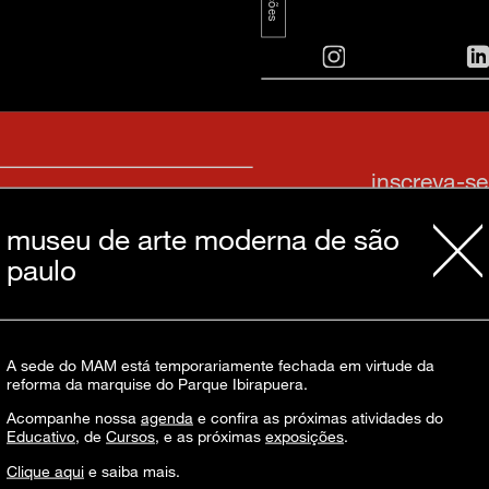
inscreva-s
museu de arte moderna de são
paulo
sobre o m
imprensa
transparênc
A sede do MAM está temporariamente fechada em virtude da
contato
reforma da marquise do Parque Ibirapuera.
trabalhe c
s & culture
Acompanhe nossa
agenda
e confira as próximas atividades do
política de
Educativo
, de
Cursos
, e as próximas
exposições
.
Clique aqui
e saiba mais.