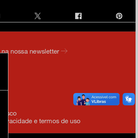
e na nossa newsletter
am
ia
onosco
 privacidade e termos de uso