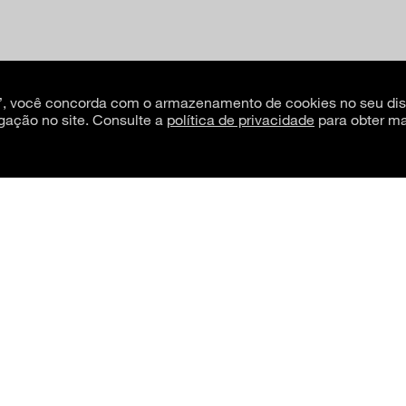
s”, você concorda com o armazenamento de cookies no seu dis
gação no site. Consulte a
política de privacidade
para obter ma