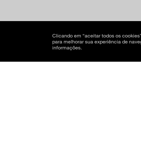
Clicando em “aceitar todos os cookie
para melhorar sua experiência de nave
informações.