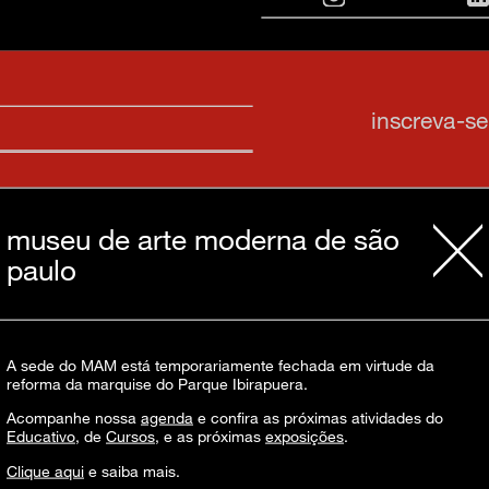
inscreva-s
sobre o m
museu de arte moderna de são
imprensa
paulo
transparênc
contato
trabalhe c
s & culture
política de
A sede do MAM está temporariamente fechada em virtude da
reforma da marquise do Parque Ibirapuera.
Acompanhe nossa
agenda
e confira as próximas atividades do
Educativo
, de
Cursos
, e as próximas
exposições
.
Clique aqui
e saiba mais.