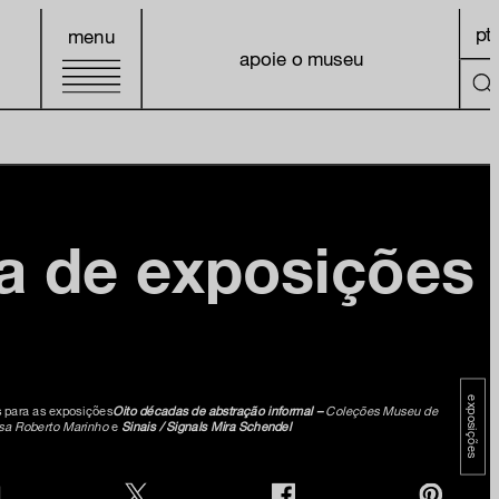
pt
menu
apoie o museu
a de exposições
exposições
s para as exposições
Oito décadas de abstração informal –
Coleções Museu de
asa Roberto Marinho
e
Sinais / Signals Mira Schendel