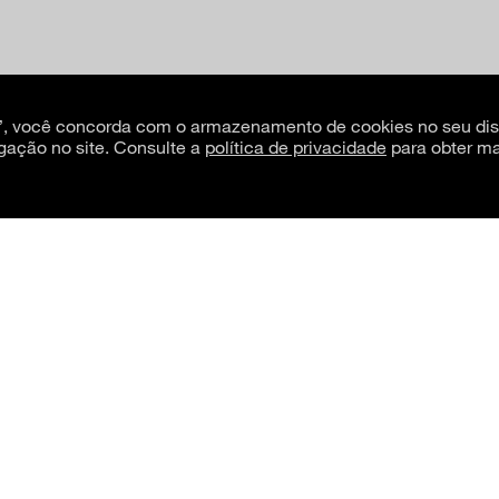
s”, você concorda com o armazenamento de cookies no seu dis
gação no site. Consulte a
política de privacidade
para obter ma