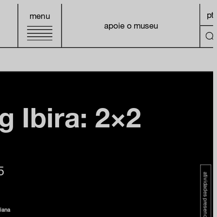
pt
menu
apoie o museu
g Ibira: 2×2
5
atividades presenciais
iana