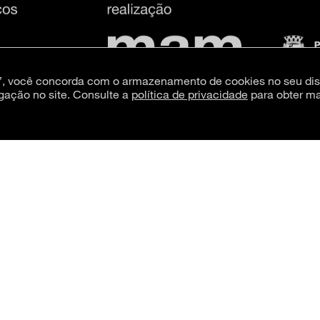
s”, você concorda com o armazenamento de cookies no seu dis
gação no site. Consulte a
política de privacidade
para obter ma