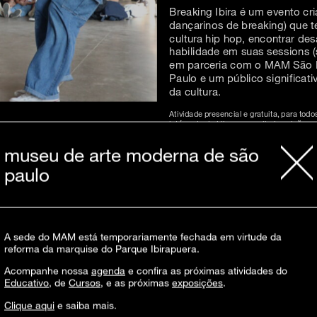
Breaking Ibira é um evento cri
dançarinos de breaking) que te
cultura hip hop, encontrar des
habilidade em suas sessions 
em parceria com o MAM São Pa
Paulo e um público significat
da cultura.
Atividade presencial e gratuita, para todo
intérprete de Libras ou audiodescrição, 
emissão de certificado, solicitar pelo 
anexo.
museu de arte moderna de são
Essa atividade faz parte do programa
Do
paulo
realização
A sede do MAM está temporariamente fechada em virtude da
reforma da marquise do Parque Ibirapuera.
Acompanhe nossa
agenda
e confira as próximas atividades do
Educativo
, de
Cursos
, e as próximas
exposições
.
Clique aqui
e saiba mais.