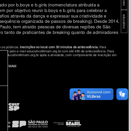
ado por b.boys e b.girls (nomenclatura atribuída a
m por objetivo reunir b.boys e b.girls para celebrar a
afios através da dança e expressar sua criatividade e
educativo
(sequência organizada de passos de breaking). Desde 2014,
ulo, tem atraído pessoas de diversas regiões de São
ivo tanto de praticantes de breaking quanto de admiradores
s os públicos.
Inscrições no local com 30 minutos de antecedência.
Para
solicitar pelo e-mail educativo@mam.org.br com até 48h de antecedência. Para
e-mail educativo@mam.org.br após a atividade, com comprovante de inscrição em
mingo MAM