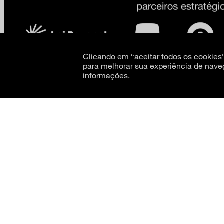
Clicando em “aceitar todos os cookie
para melhorar sua experiência de nave
informações.
CNPJ: 62.520.218/0001-24
Razão social: Museu de Arte Moderna de São Paulo