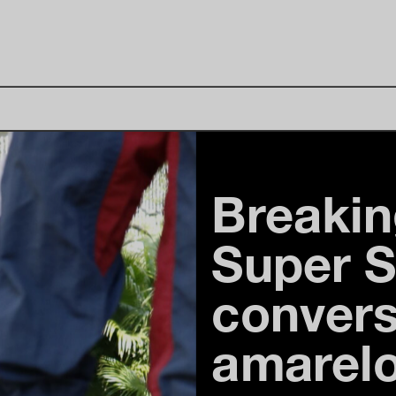
Breakin
Super S
conver
amarel