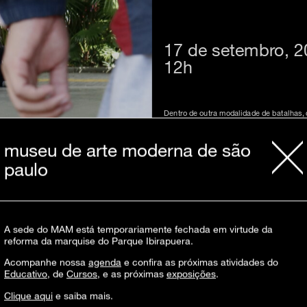
17 de setembro, 
12h
Dentro de outra modalidade de batalhas,
habilidades e pôr à prova seu preparo f
discutidas as questões pertinentes dentr
todos e todas.
museu de arte moderna de são
paulo
Breaking ibira
A sede do MAM está temporariamente fechada em virtude da
É um evento criado por b.boys e b.girls (
reforma da marquise do Parque Ibirapuera.
e b.girls para celebrar a cultura hip hop,
suas sessions (sequência organizada de 
moderna) tem atraído pessoas de diversas
Acompanhe nossa
agenda
e confira as próximas atividades do
quanto de admiradores da cultura.
Educativo
, de
Cursos
, e as próximas
exposições
.
Clique aqui
e saiba mais.