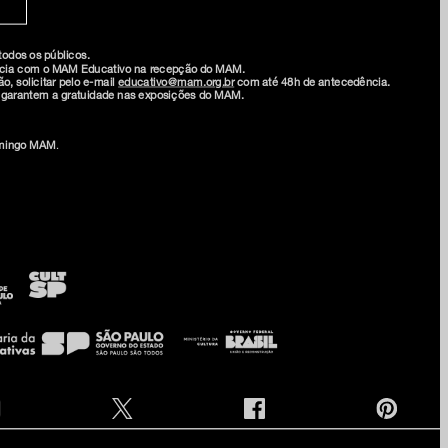
 todos os públicos.
ncia com o MAM Educativo na recepção do MAM.
o, solicitar pelo e-mail
educativo@mam.org.br
com até 48h de antecedência.
s garantem a gratuidade nas exposições do MAM.
e na nossa newsletter
mingo MAM
.
am
ia
onosco
 privacidade e termos de uso