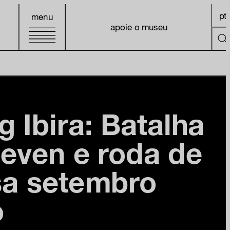
pt
menu
apoie o museu
g Ibira: Batalha
even e roda de
sa setembro
o