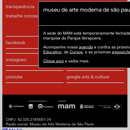
transparência
contato
museu de arte moderna de são pau
trabalhe conosco
política de privacidade e
termos de uso
A sede do MAM está temporariamente fechada 
marquise do Parque Ibirapuera.
facebook
x
Acompanhe nossa
agenda
e confira as próxim
Educativo
, de
Cursos
, e as próximas
exposiçõ
instagram
linkedIn
Clique aqui
e saiba mais.
youtube
google arts & culture
CNPJ: 62.520.218/0001-24
Razão social: Museu de Arte Moderna de São Paulo