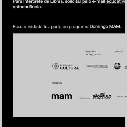
Para intérprete de Libras, solicitar pelo e-mail
educativ
antecedência.
Essa atividade faz parte do programa
Domingo MAM
.