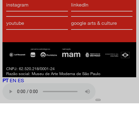
instagram
linkedIn
youtube
google arts & culture
CNPJ: 62.520.218/0001-24
Razão social: Museu de Arte Moderna de São Paulo
PT
EN
ES