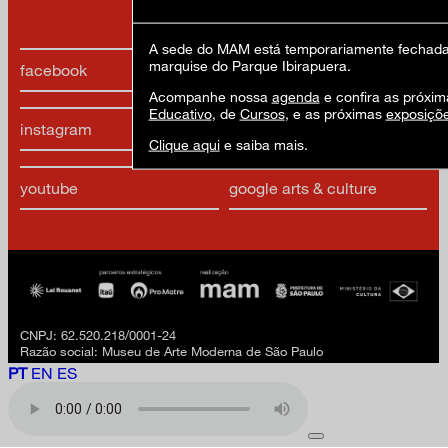
A sede do MAM está temporariamente fechada 
marquise do Parque Ibirapuera.
facebook
x
Acompanhe nossa
agenda
e confira as próxim
Educativo
, de
Cursos
, e as próximas
exposiçõ
instagram
linkedIn
Clique aqui
e saiba mais.
youtube
google arts & culture
CNPJ: 62.520.218/0001-24
Razão social: Museu de Arte Moderna de São Paulo
PT
EN
ES