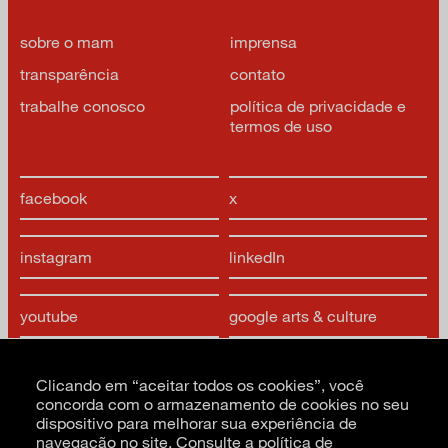
sobre o mam
imprensa
transparência
contato
trabalhe conosco
política de privacidade e
termos de uso
facebook
x
instagram
linkedIn
youtube
google arts & culture
Clicando em “aceitar todos os cookies”, você
concorda com o armazenamento de cookies no seu
dispositivo para melhorar sua experiência de
navegação no site. Consulte a
política de