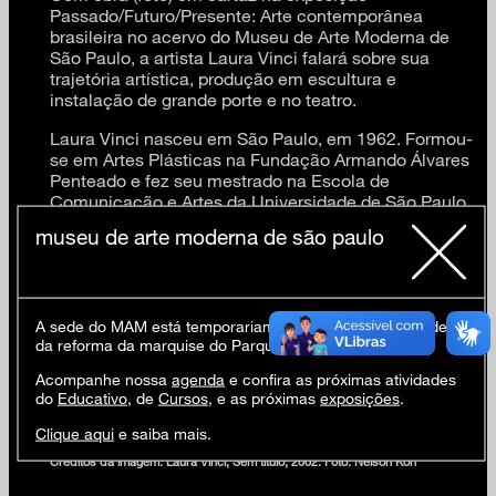
Passado/Futuro/Presente: Arte contemporânea
brasileira no acervo do Museu de Arte Moderna de
São Paulo, a artista Laura Vinci falará sobre sua
trajetória artística, produção em escultura e
instalação de grande porte e no teatro.
Laura Vinci nasceu em São Paulo, em 1962. Formou-
se em Artes Plásticas na Fundação Armando Álvares
Penteado e fez seu mestrado na Escola de
Comunicação e Artes da Universidade de São Paulo.
museu de arte moderna de são paulo
Atividades gratuitas. Vagas limitadas.
Informações: 11 5085 1313 ou pelo e-mail
A sede do MAM está temporariamente fechada em virtude
contatoscomaarte@mam.org.br
da reforma da marquise do Parque Ibirapuera.
Inscrições
aqui
.
Acompanhe nossa
agenda
e confira as próximas atividades
do
Educativo
, de
Cursos
, e as próximas
exposições
.
Clique aqui
e saiba mais.
Créditos da imagem: Laura Vinci, Sem título, 2002. Foto: Nelson Kon