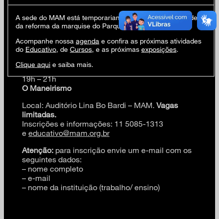
alta renascença e o início das primeiras
manifestações do
Barroco
. Serão analisadas as
A sede do MAM está temporariamente fechada em virtude
diferentes características deste período, por meio
da reforma da marquise do Parque Ibirapuera.
das obras de importantes artistas, como
Acompanhe nossa
agenda
e confira as próximas atividades
Parmigianino, Bronzino, Cellini
e
Pontormo
.
do
Educativo
, de
Cursos
, e as próximas
exposições
.
Esta programação é exclusiva para Professores,
Educadores e Estudantes Universitários
Clique aqui
e saiba mais.
19 mai (qui)
19h – 21h
O Maneirismo
Local: Auditório Lina Bo Bardi – MAM.
Vagas
limitadas.
Inscrições e informações: 11 5085-1313
e
educativo@mam.org.br
Atenção:
para inscrição envie um e-mail com os
seguintes dados:
– nome completo
– e-mail
– nome da instituição (trabalho/ ensino)