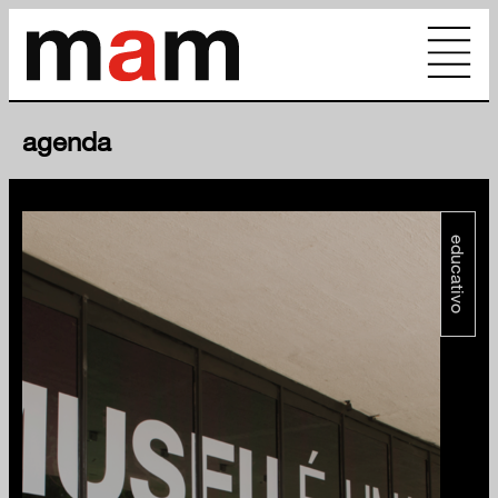
agenda
educativo