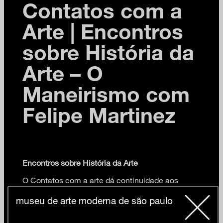
Contatos com a
Arte | Encontros
sobre História da
Arte – O
Maneirismo com
Felipe Martinez
Encontros sobre História da Arte
O Contatos com a arte dá continuidade aos
encontros mensais sobre história da arte com o
professor Felipe Martinez. Dessa vez, o tema será o
museu de arte moderna de são paulo
Maneirismo
, termo cunhado pelos historiadores para
agrupar a produção artística feita entre o período do