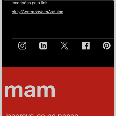
inscrições pelo link:
bit.ly/ContatosVoltaAsAulas
inscreva-se na nossa