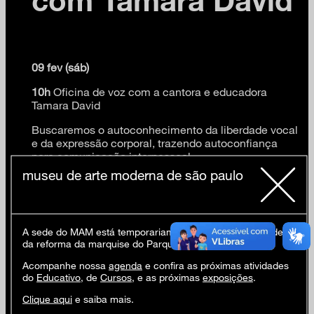
09 fev (sáb)
10h
Oficina de voz com a cantora e educadora
Tamara David
Buscaremos o autoconhecimento da liberdade vocal
e da expressão corporal, trazendo autoconfiança
para comunicação interpessoal.
museu de arte moderna de são paulo
O repertório proposto é voltado principalmente a
cultura de matriz afro brasileira popular, de domínio
público e com pinceladas nas referências de
cantores e músicas de outros cantos do mundo.
A sede do MAM está temporariamente fechada em virtude
Músicas livres de preconceitos machistas e
da reforma da marquise do Parque Ibirapuera.
homofóbicos.
Acompanhe nossa
agenda
e confira as próximas atividades
do
Educativo
, de
Cursos
, e as próximas
exposições
.
Atividades gratuitas. Vagas limitadas.
Clique aqui
e saiba mais.