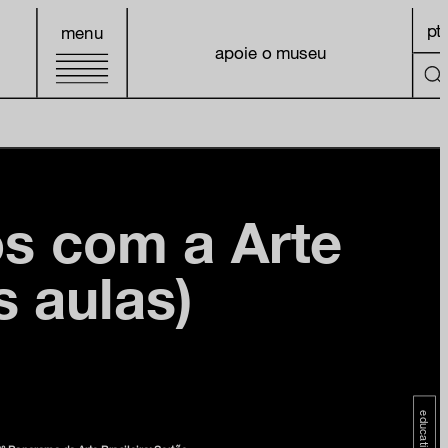
pt
menu
apoie o museu
s com a Arte
s aulas)
educativo