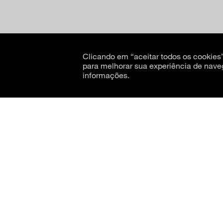
Clicando em “aceitar todos os cookie
para melhorar sua experiência de nave
informações.