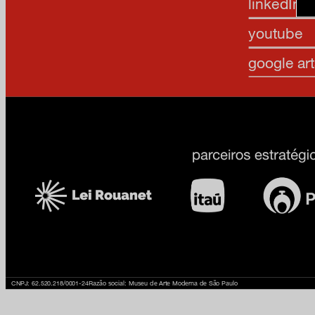
linkedIn
youtube
google art
CNPJ: 62.520.218/0001-24
Razão social: Museu de Arte Moderna de São Paulo