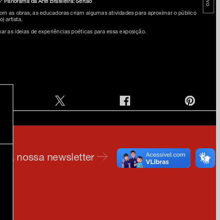
° Panorama da Arte Brasileira: Sertão
e com as obras, as educadoras criam algumas atividades para aproximar o público
) artista.
har as ideias de experiências poéticas para essa exposição.
e na nossa newsletter
am