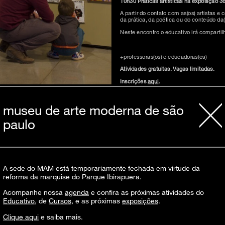
10h30 Práticas artísticas na exposição 36
A partir do contato com as(os) artistas 
da prática, da poética ou do conteúdo da(o
Neste encontro o educativo irá compartil
+professoras(os) e educadoras(os)
Atividades gratuitas. Vagas limitadas.
Inscrições
aqui
.
museu de arte moderna de são
paulo
inscreva-s
A sede do MAM está temporariamente fechada em virtude da
reforma da marquise do Parque Ibirapuera.
Acompanhe nossa
agenda
e confira as próximas atividades do
Educativo
, de
Cursos
, e as próximas
exposições
.
sobre o m
Clique aqui
e saiba mais.
imprensa