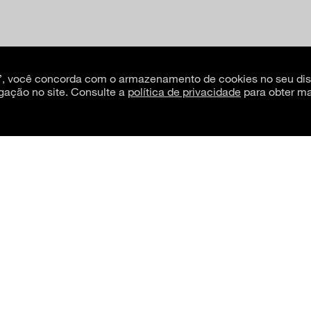
s”, você concorda com o armazenamento de cookies no seu dis
gação no site. Consulte a
política de privacidade
para obter ma