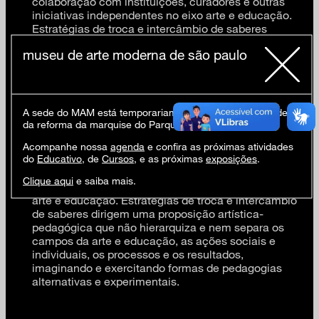
colaboração com instituições, curadores e outras
iniciativas independentes no eixo arte e educação.
Estratégias de troca e intercâmbio de saberes
dirigem uma proposição artística-pedagógica que
museu de arte moderna de são paulo
não hierarquiza e nem separa os campos da arte e
educação, as ações sociais e individuais, os
processos e os resultados, imaginando e exercitando
formas de pedagogias alternativas e experimentais.
A sede do MAM está temporariamente fechada em virtude
da reforma da marquise do Parque Ibirapuera.
A
Escola da Floresta
é um projeto do artista e
Acompanhe nossa
agenda
e confira as próximas atividades
do
Educativo
, de
Cursos
, e as próximas
exposições
.
educador Fabio Tremonte e que atua em um sistema
de interdependência e colaboração com instituições,
Clique aqui
e saiba mais.
curadores e outras iniciativas independentes no eixo
arte e educação. Estratégias de troca e intercâmbio
de saberes dirigem uma proposição artística-
pedagógica que não hierarquiza e nem separa os
campos da arte e educação, as ações sociais e
individuais, os processos e os resultados,
imaginando e exercitando formas de pedagogias
alternativas e experimentais.