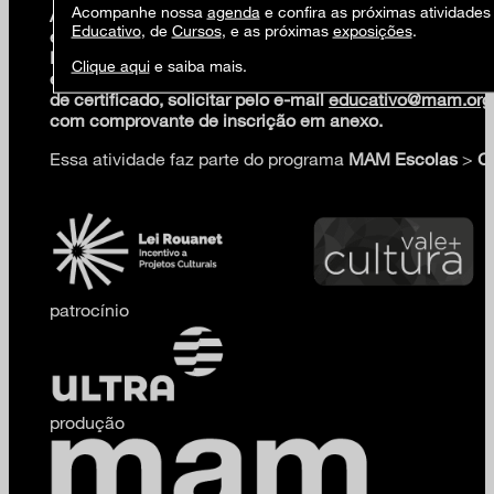
Acompanhe nossa
agenda
e confira as próximas atividades
Acessível em Libras. Atividade virtual e gratuita, para pr
Educativo
, de
Cursos
, e as próximas
exposições
.
educadoras(es), pesquisadoras(es), estudantes e artistas
Inscrições online no site oficial do MAM. Para audiodescr
Clique aqui
e saiba mais.
e-mail
educativo@mam.org.br
com até 48h de antecedê
de certificado, solicitar pelo e-mail
educativo@mam.org.
com comprovante de inscrição em anexo.
Essa atividade faz parte do programa
MAM Escolas
>
C
patrocínio
produção