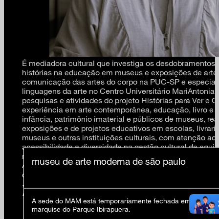
É mediadora cultural que investiga os desdobramentos 
histórias na educação em museus e exposições de arte
comunicação das artes do corpo na PUC-SP e especial
linguagens da arte no Centro Universitário MariAntonia,
pesquisas e atividades do projeto Histórias para Ver e O
experiência em arte contemporânea, educação, livro e le
infância, patrimônio imaterial e públicos de museus, rea
exposições e de projetos educativos em escolas, livraria
museus e outras instituições culturais, com atenção ao
acessibilidade e diversidade na gestão cultural de equi
multidisciplinares. Atualmente, coordena a área de ed
museu de arte moderna de são paulo
Arte Moderna de São Paulo, onde atua desde 2009. Nes
curadoria da exposição
Elementar: fazer junto
(2023); id
Semana das Culturas da Infância
(2012-),
Festival Corp
Histórias no Jardim
(2022-).
A sede do MAM está temporariamente fechada em virtude d
marquise do Parque Ibirapuera.