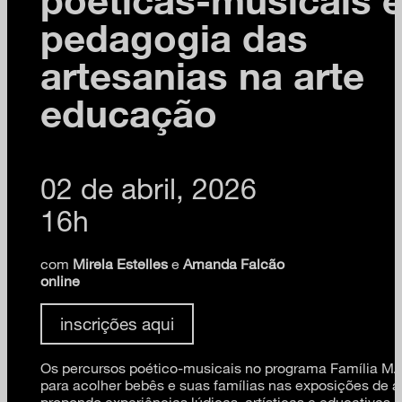
pedagogia das
artesanias na arte
educação
02 de abril, 2026
16h
com
Mirela Estelles
e
Amanda Falcão
online
inscrições aqui
Os percursos poético-musicais no programa Família 
para acolher bebês e suas famílias nas exposições de a
propondo experiências lúdicas, artísticas e educativas