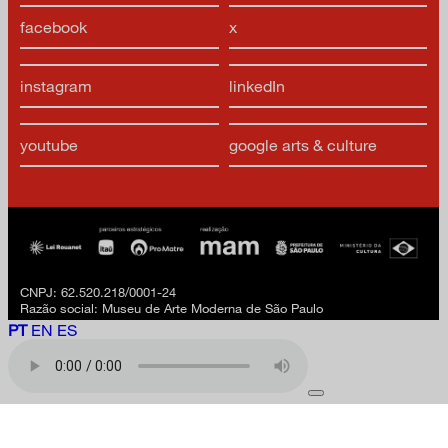
facebook
x
instagram
linkedIn
youtube
google arts & culture
CNPJ: 62.520.218/0001-24
Razão social: Museu de Arte Moderna de São Paulo
PT
EN
ES