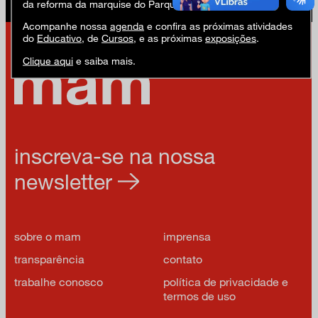
da reforma da marquise do Parque Ibirapuera.
Acompanhe nossa
agenda
e confira as próximas atividades
do
Educativo
, de
Cursos
, e as próximas
exposições
.
Clique aqui
e saiba mais.
inscreva-se na nossa
newsletter
sobre o mam
imprensa
transparência
contato
trabalhe conosco
política de privacidade e
termos de uso