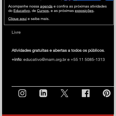
PÉLVIKA que assume a pélvis como centro de
Acompanhe nossa
agenda
e confira as próximas atividades
pesquisa do movimento e outras maneiras de ocupar
do
Educativo
, de
Cursos
, e as próximas
exposições
.
o mundo.
Clique aqui
e saiba mais.
Local: Em frente à Sala de Vidro
Livre
Atividades gratuitas e abertas a todos os públicos
.
+info
: educativo@mam.org.br e +55 11 5085-1313