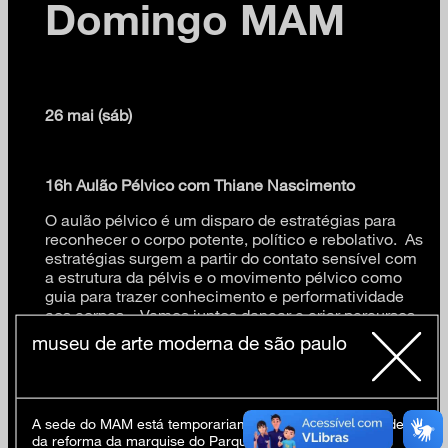
Domingo MAM
26 mai (sáb)
16h Aulão Pélvico com Thiane Nascimento
O aulão pélvico é um disparo de estratégias para
reconhecer o corpo potente, político e rebolativo. As
estratégias surgem a partir do contato sensível com
a estrutura da pélvis e o movimento pélvico como
guia para trazer conhecimento e performatividade
aos corpos. Vamos juntos dançar e criar percursos
pélvicos apostando no encontro com outros corpos,
museu de arte moderna de são paulo
na vitalidade e no jogo entre pélvis e a dj convidada
Linda Green.
Thiane Nascimento, bailarina, tem interesse nas
A sede do MAM está temporariamente fechada em virtude
interfaces do corpo, tendo como pesquisa a dança e
da reforma da marquise do Parque Ibirapuera.
a performance. Atualmente é realizadora do projeto