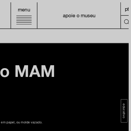
pt
menu
apoie o museu
go MAM
educativo
il em papel, ou molde vazado.