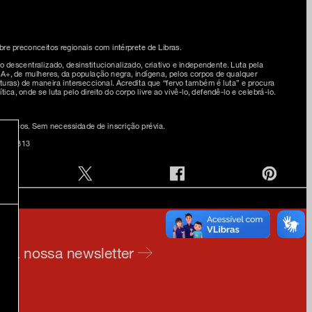
e preconceitos regionais com intérprete de Libras.
 descentralizado, desinstitucionalizado, criativo e independente. Luta pela
IA+, de mulheres, da população negra, indígena, pelos corpos de qualquer
turas) de maneira interseccional. Acredita que “fervo também é luta” e procura
tica, onde se luta pelo direito do corpo livre ao vivê-lo, defendê-lo e celebrá-lo.
 públicos. Sem necessidade de inscrição prévia.
085-1313
e na nossa newsletter