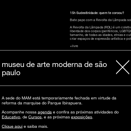
15h
Sudestinidade: quem te coroou?
Bate papo com a Revolta da Lâmpada sobr
A Revolta da Lâmpada (RDL) é um coletivo
liberdade dos corpos (periféricos, LGBTQ
tamanho, de todas as idades, etnias e cul
criar espaços de expressão artística e polí
+livre
Atividades gratuitas e abertas a todos os
+info: educativo@mam.org.br e +55 11 5
museu de arte moderna de são
paulo
A sede do MAM está temporariamente fechada em virtude da
reforma da marquise do Parque Ibirapuera.
inscreva-s
Acompanhe nossa
agenda
e confira as próximas atividades do
Educativo
, de
Cursos
, e as próximas
exposições
.
Clique aqui
e saiba mais.