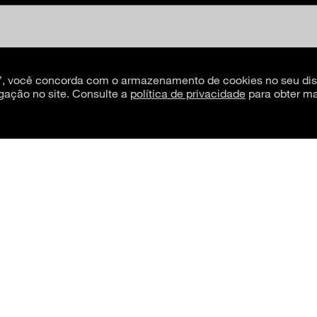
s”, você concorda com o armazenamento de cookies no seu dis
gação no site. Consulte a
política de privacidade
para obter ma