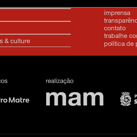
sobre o m
imprensa
transparênc
contato
trabalhe c
s & culture
política de