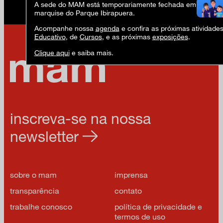
A sede do MAM está temporariamente fechada em virtude 
marquise do Parque Ibirapuera.
Acompanhe nossa
agenda
e confira as próximas atividade
Educativo
, de
Cursos
, e as próximas
exposições
.
Clique aqui
e saiba mais.
inscreva-se na nossa
newsletter
sobre o mam
imprensa
transparência
contato
trabalhe conosco
política de privacidade e
termos de uso