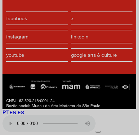
facebook
x
instagram
linkedIn
youtube
google arts & culture
CNPJ: 62.520.218/0001-24
Razão social: Museu de Arte Moderna de São Paulo
PT
EN
ES