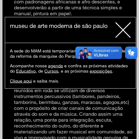
com padronagens africanas e afro descentes, e
desenvolverão a partir de uma técnica simples e
manual, pintura em papel.
+livre
museu de arte moderna de são paulo
Local: Em frente ao painel OSGÊMEOS
A sede do MAM está temporariamente fechada em virtude
da reforma da marquise do Parque Ibirapuera.
15h Roda de Tambor com Alan Gonçalves
Acompanhe nossa
agenda
e confira as próximas atividades
do
Educativo
, de
Cursos
, e as próximas
exposições
.
Roda de Tambores é uma prática em grupo, onde
Clique aqui
e saiba mais.
pessoas de diversas idades, culturas e etnias,
reunidos em roda se utilizam de diversos
instrumentos percussivos (tambores, pandeiros,
tamborins, berimbau, ganzas, maracas, agogos,etc)
com o propósito de criar canais de comunicação
através do som e da música. Criando assim uma
relação, uma ponte para integração, escuta,
reconhecimento do outro, do diferente e
materializando um fazer musical em comunidade, ao
vivo e improvisado com a musicalidade genuína de