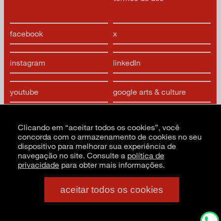
facebook
x
instagram
linkedIn
youtube
google arts & culture
Clicando em “aceitar todos os cookies”, você
concorda com o armazenamento de cookies no seu
dispositivo para melhorar sua experiência de
navegação no site. Consulte a
política de
privacidade
para obter mais informações.
CNPJ: 62.520.218/0001-24
Razão social: Museu de Arte Moderna de São Paulo
PT
EN
ES
aceitar todos os cookies