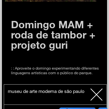
Domingo MAM +
roda de tambor +
projeto guri
: : Aproveite o domingo experimentando diferentes
linguagens artísticas com o público do parque.
11h Caminhos do Guri: Música Contemporânea
museu de arte moderna de são paulo
Brasileira e Francesa
com Jovens músicos da EMESP, Guri Santa
Marcelina e Conservatório de Paris.