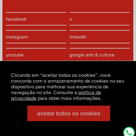
facebook
x
instagram
linkedIn
youtube
google arts & culture
Clicando em “aceitar todos os cookies”, você
concorda com o armazenamento de cookies no seu
dispositivo para melhorar sua experiência de
navegação no site. Consulte a
política de
privacidade
para obter mais informações.
CNPJ: 62.520.218/0001-24
Razão social: Museu de Arte Moderna de São Paulo
PT
EN
ES
aceitar todos os cookies