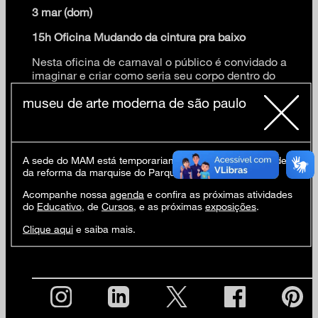
3 mar (dom)
15h Oficina Mudando da cintura pra baixo
Nesta oficina de carnaval o público é convidado a
imaginar e criar como seria seu corpo dentro do
universo do fantástico. Através de desenhos,
museu de arte moderna de são paulo
esculturas e colagens, famílias recriam em placas
gigantes a parte de baixo de seus corpos. A oficina
finaliza em um desfile de corpos fantásticos.
+livre
A sede do MAM está temporariamente fechada em virtude
da reforma da marquise do Parque Ibirapuera.
Acompanhe nossa
agenda
e confira as próximas atividades
Atividades gratuitas e abertas a todos os públicos
.
do
Educativo
, de
Cursos
, e as próximas
exposições
.
+info
: educativo@mam.org.br e +55 11 5085-1313
Clique aqui
e saiba mais.