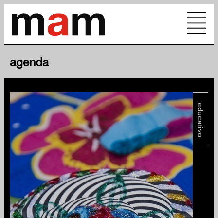
agenda
educativo