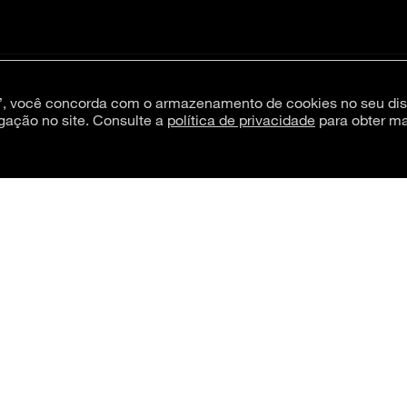
s”, você concorda com o armazenamento de cookies no seu dis
gação no site. Consulte a
política de privacidade
para obter ma