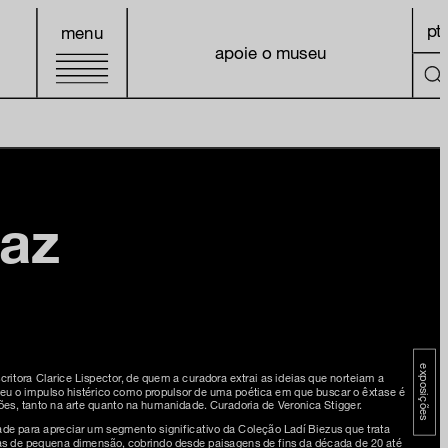
pt
menu
apoie o museu
taz
exposições
itora Clarice Lispector, de quem a curadora extrai as ideias que norteiam a
deu o impulso histérico como propulsor de uma poética em que buscar o êxtase é
es, tanto na arte quanto na humanidade. Curadoria de Veronica Stigger.
e para apreciar um segmento significativo da Coleção Ladí Biezus que trata
ras de pequena dimensão, cobrindo desde paisagens de fins da década de 20 até