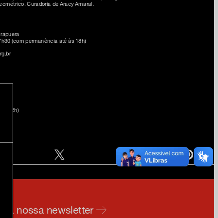
eométrico. Curadoria de Aracy Amaral.
irapuera
17h30 (com permanência até às 18h)
g.br
 por 2h)
e na nossa newsletter