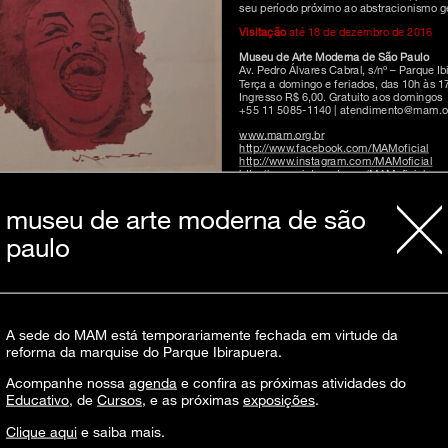
seu período próximo ao abstracionismo g
Visitação
até 18 de dezembro de 2016
Museu de Arte Moderna de São Paulo
Av. Pedro Álvares Cabral, s/nº – Parque Ib
Terça a domingo e feriados, das 10h às 
Ingresso R$ 6,00. Gratuito aos domingos
+55 11 5085-1140 | atendimento@mam.or
www.mam.org.br
http://www.facebook.com/MAMoficial
http://www.instagram.com/MAMoficial
http://www.pinterest.com/MAMoficial
http://www.twitter.com/MAMoficial
http://www.youtube.com/MAMoficial
museu de arte moderna de são
Estacionamento no local (Zona Azul: R$ 5
paulo
Acesso para deficientes
Restaurante/café
Ar condicionado
A sede do MAM está temporariamente fechada em virtude da
reforma da marquise do Parque Ibirapuera.
Acompanhe nossa
agenda
e confira as próximas atividades do
Educativo
, de
Cursos
, e as próximas
exposições
.
inscreva-s
Clique aqui
e saiba mais.