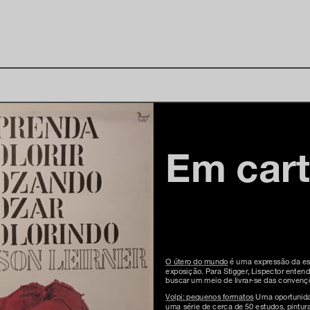
Em car
O útero do mundo
é uma expressão da escr
exposição. Para Stigger, Lispector enten
buscar um meio de livrar-se das convençõ
Volpi: pequenos formatos
Uma oportunidad
uma série de cerca de 50 estudos, pintu