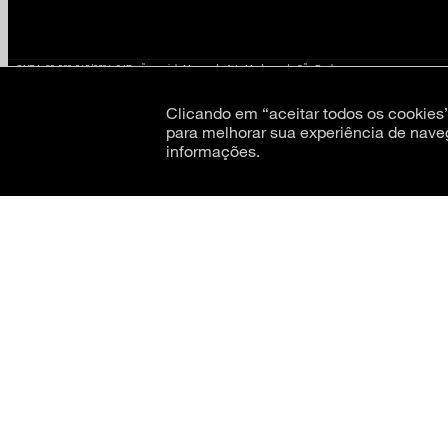
CNPJ: 62.520.218/0001-24
Razão social: Museu de Arte Moderna de São Paulo
Clicando em “aceitar todos os cookie
para melhorar sua experiência de nave
informações.