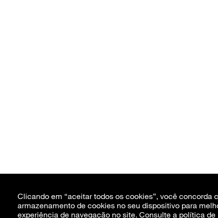
Clicando em “aceitar todos os cookies”, você concorda 
armazenamento de cookies no seu dispositivo para melh
experiência de navegação no site. Consulte a
política de