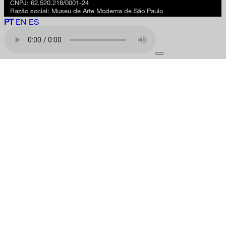
CNPJ: 62.520.218/0001-24
Razão social: Museu de Arte Moderna de São Paulo
PT
EN
ES