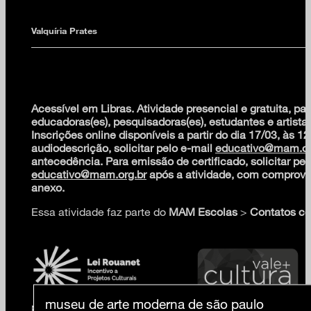
Valquíria Prates
Acessível em Libras. Atividade presencial e gratuita, par
educadoras(es), pesquisadoras(es), estudantes e artistas
Inscrições online disponíveis a partir do dia 17/03, às 12
audiodescrição, solicitar pelo e-mail
educativo@mam.or
antecedência. Para emissão de certificado, solicitar pel
educativo@mam.org.br
após a atividade, com comprova
anexo.
Essa atividade faz parte do
MAM Escolas
>
Contatos co
museu de arte moderna de são paulo
patrocínio