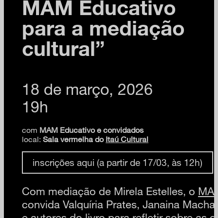
MAM Educativo
para a mediação
cultural”
18 de março, 2026
19h
com
MAM Educativo e convidados
local:
Sala vermelha do
Itaú Cultural
inscrições aqui (a partir de 17/03, às 12h)
Com mediação de Mirela Estelles, o
MAM
convida Valquíria Prates, Janaina Macha
e autores do livro para refletir sobre as 