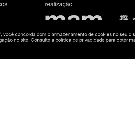
s”, você concorda com o armazenamento de cookies no seu dis
gação no site. Consulte a
política de privacidade
para obter ma