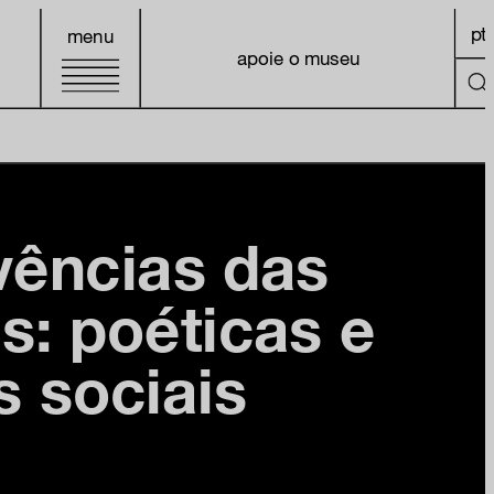
pt
menu
apoie o museu
vências das
as: poéticas e
s sociais