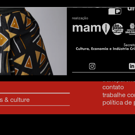
realização
inscreva-s
sobre o m
imprensa
transparênc
contato
trabalhe c
s & culture
política de