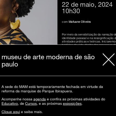
22 de maio, 2024
10h30
com
Mafuane Oliveira
Por meio da sensibilização da narração de
identidade pessoal e na ressignificação 
atividades práticas e teóricas. Iniciare
histórias de vida, dentro dos processos d
brasileiras.
museu de arte moderna de são
paulo
Mafuane Oliveira
Atividade presencial, livre. Aberta ao púb
A sede do MAM está temporariamente fechada em virtude da
pelo e-mail
educativo@mam.org.br
com at
reforma da marquise do Parque Ibirapuera.
gratuidade nas exposições do MAM.
Acompanhe nossa
agenda
e confira as próximas atividades do
Educativo
, de
Cursos
, e as próximas
exposições
.
Essa atividade faz parte do programa
Con
Clique aqui
e saiba mais.
patrocín