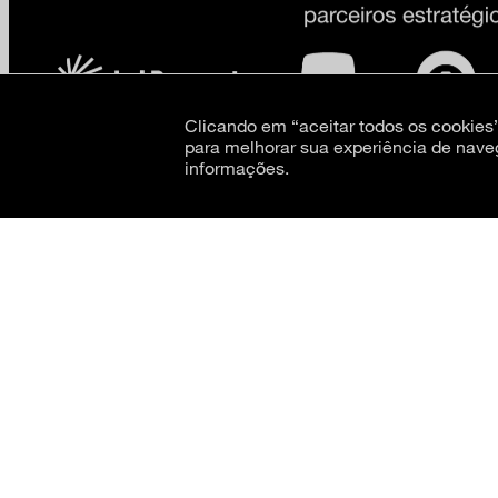
Clicando em “aceitar todos os cookie
para melhorar sua experiência de nave
informações.
CNPJ: 62.520.218/0001-24
Razão social: Museu de Arte Moderna de São Paulo