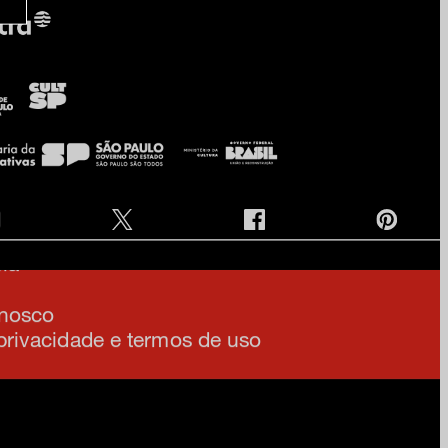
e na nossa newsletter
am
ia
onosco
 privacidade e termos de uso