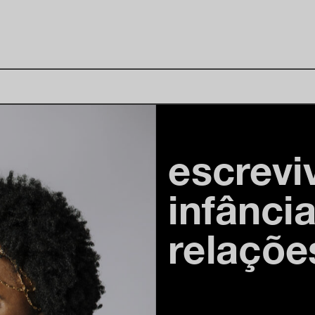
escrevi
infânci
relaçõe