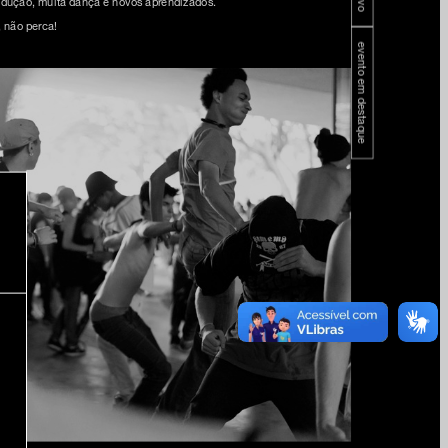
odução, muita dança e novos aprendizados.
, não perca!
evento em destaque