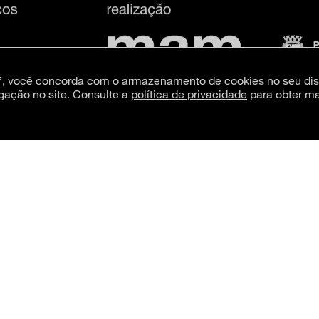
s”, você concorda com o armazenamento de cookies no seu dis
gação no site. Consulte a
política de privacidade
para obter ma