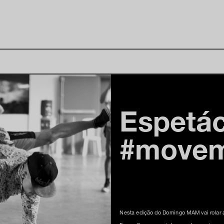
Espetác
#move
Nesta edição do Domingo MAM vai rolar a