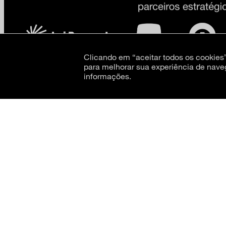
Clicando em “aceitar todos os cookie
para melhorar sua experiência de nave
informações.
CNPJ: 62.520.218/0001-24
Razão social: Museu de Arte Moderna de São Paulo