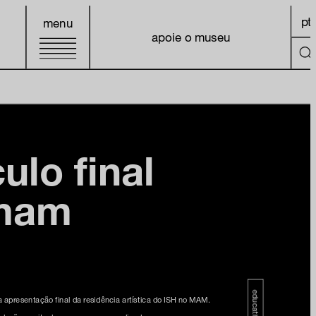
pt
menu
apoie o museu
ulo final
mam
educativo
 apresentação final da residência artística do ISH no MAM.