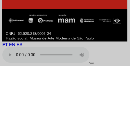
CNPJ: 62.520.218/0001-24
Razão social: Museu de Arte Moderna de São Paulo
PT
EN
ES