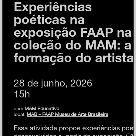
Experiências
poéticas na
exposição FAAP na
coleção do MAM: a
formação do artista
28 de junho, 2026
15h
com
MAM Educativo
local:
MAB – FAAP Museu de Arte Brasileira
Essa atividade propõe experiências poét
desenvolvidas a
partir da exposição
FAA