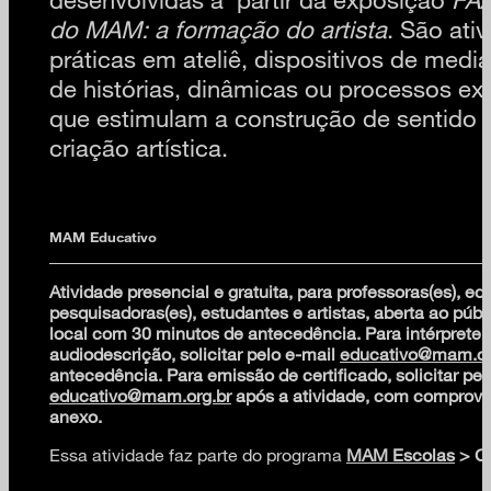
do MAM: a formação do artista
. São ati
práticas em ateliê, dispositivos de medi
de histórias, dinâmicas ou processos ex
que estimulam a construção de sentido a
criação artística.
MAM Educativo
Atividade presencial e gratuita, para professoras(es), ed
pesquisadoras(es), estudantes e artistas, aberta ao públ
local com 30 minutos de antecedência. Para intérprete 
audiodescrição, solicitar pelo e-mail
educativo@mam.or
antecedência. Para emissão de certificado, solicitar pel
educativo@mam.org.br
após a atividade, com comprova
anexo.
Essa atividade faz parte do programa
MAM Escolas
> Co