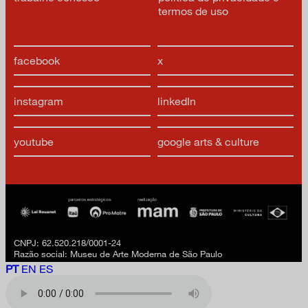
termos de uso
facebook
x
instagram
linkedIn
youtube
google arts & culture
CNPJ: 62.520.218/0001-24
Razão social: Museu de Arte Moderna de São Paulo
PT
EN
ES