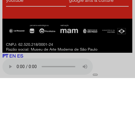
CNPJ: 62.520.218/0001-24
Razão social: Museu de Arte Moderna de São Paulo
PT
EN
ES