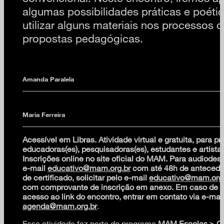
algumas possibilidades práticas e poéti
utilizar alguns materiais nos processos c
propostas pedagógicas.
Amanda Paralela
Maria Ferreira
Acessível em Libras. Atividade virtual e gratuita, para pr
educadoras(es), pesquisadoras(es), estudantes e artistas
Inscrições online no site oficial do MAM. Para audiodescr
e-mail
educativo@mam.org.br
com até 48h de antecedê
de certificado, solicitar pelo e-mail
educativo@mam.org.
com comprovante de inscrição em anexo. Em caso de d
acesso ao link do encontro, entrar em contato via e-mai
agenda@mam.org.br
.
Essa atividade faz parte do programa
MAM Escolas
> Co