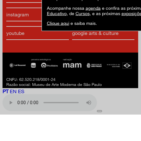
Acompanhe nossa
agenda
e confira as próxim
Educativo
, de
Cursos
, e as próximas
exposiçõ
instagram
linkedIn
Clique aqui
e saiba mais.
youtube
google arts & culture
CNPJ: 62.520.218/0001-24
Razão social: Museu de Arte Moderna de São Paulo
PT
EN
ES