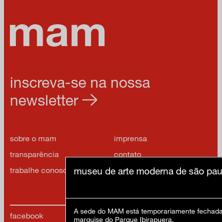
inscreva-se na nossa
newsletter
sobre o mam
imprensa
transparência
contato
museu de arte moderna de são pau
trabalhe conosco
política de privacidade e
termos de uso
A sede do MAM está temporariamente fechada 
facebook
x
marquise do Parque Ibirapuera.