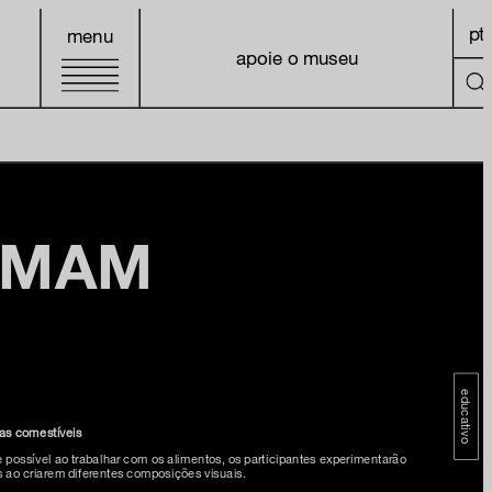
pt
menu
apoie o museu
a MAM
educativo
as comestíveis
possível ao trabalhar com os alimentos, os participantes experimentarão
s ao criarem diferentes composições visuais.