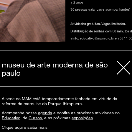
+ 2 anos
30 pessoas (crianças e acompanhantes)
Atividades gratuitas. Vagas limitadas.
Distribuição de senhas com 30 minutos 
+info: educativo@mam.org.br e
+55 11 5
museu de arte moderna de são
paulo
inscreva-s
A sede do MAM está temporariamente fechada em virtude da
reforma da marquise do Parque Ibirapuera.
Acompanhe nossa
agenda
e confira as próximas atividades do
Educativo
, de
Cursos
, e as próximas
exposições
.
sobre o m
Clique aqui
e saiba mais.
imprensa