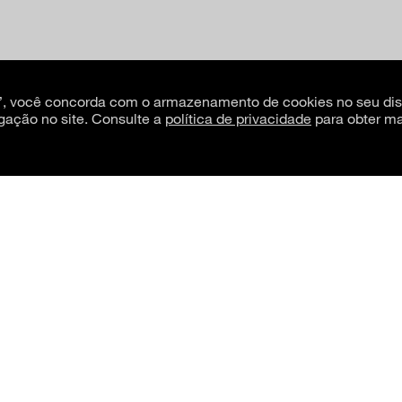
s”, você concorda com o armazenamento de cookies no seu dis
gação no site. Consulte a
política de privacidade
para obter ma