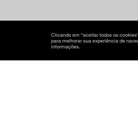
Clicando em “aceitar todos os cookie
para melhorar sua experiência de nave
informações.