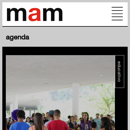
agenda
educativo