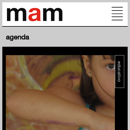
agenda
educativo