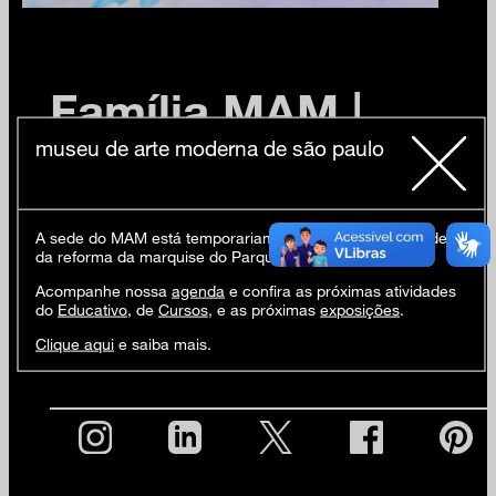
Família MAM |
Caminho pela
museu de arte moderna de são paulo
paisagem
A sede do MAM está temporariamente fechada em virtude
da reforma da marquise do Parque Ibirapuera.
Acompanhe nossa
agenda
e confira as próximas atividades
22/08 – Sábado | 15h – Caminho pela paisagem –
do
Educativo
, de
Cursos
, e as próximas
exposições
.
Oficina de Desenho (+2 anos)
Clique aqui
e saiba mais.