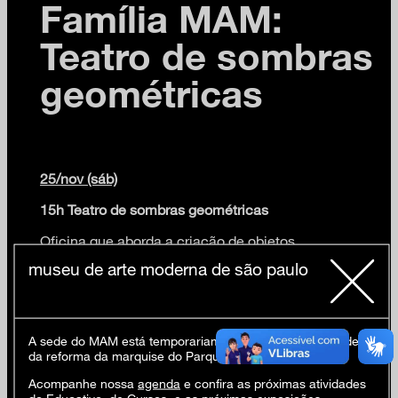
Família MAM:
Teatro de sombras
geométricas
25/nov (sáb)
15h Teatro de sombras geométricas
Oficina que aborda a criação de objetos
tridimensionais em formas geométricas e a
museu de arte moderna de são paulo
elaboração coletiva de uma narrativa para uma peça.
Cada participante criará seu próprio personagem
(inspirado em formas geométricas) utilizando papel
cartão preto, e coletivamente será elaborada uma
A sede do MAM está temporariamente fechada em virtude
narrativa para as formas serem encenadas num
da reforma da marquise do Parque Ibirapuera.
teatro de sombras.
Acompanhe nossa
agenda
e confira as próximas atividades
+ 4 anos