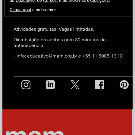
do
Educativo
, de
Cursos
, e as próximas
exposições
.
25 participantes
Clique aqui
e saiba mais.
Atividades gratuitas. Vagas limitadas.
Distribuição de senhas com 30 minutos de
antecedência.
+info:
educativo@mam.org.br
e +55 11 5085-1313