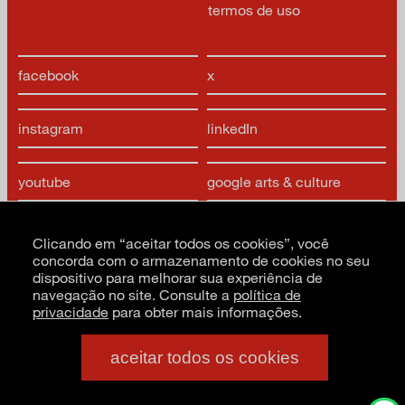
termos de uso
facebook
x
instagram
linkedIn
youtube
google arts & culture
Clicando em “aceitar todos os cookies”, você
concorda com o armazenamento de cookies no seu
dispositivo para melhorar sua experiência de
navegação no site. Consulte a
política de
privacidade
para obter mais informações.
CNPJ: 62.520.218/0001-24
Razão social: Museu de Arte Moderna de São Paulo
PT
EN
ES
aceitar todos os cookies