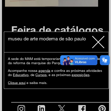
Feira de catálogos
museu de arte moderna de são paulo
22 fev (sáb) 10h às 18h
A sede do MAM está temporariamente fechada em virtude
No dia 22/2, sábado, teremos uma feira de catálogos
da reforma da marquise do Parque Ibirapuera.
do
mam
, com produtos institucionais e posters das
Acompanhe nossa
agenda
e confira as próximas atividades
exposições e da I Bienal de São Paulo. Aproveite
do
Educativo
, de
Cursos
, e as próximas
exposições
.
para garimpar o seu!
Clique aqui
e saiba mais.
local: em frente ao mural OSGÊMEOS