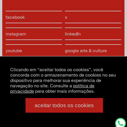
facebook
x
instagram
linkedIn
youtube
google arts & culture
Clicando em “aceitar todos os cookies”, você
concorda com o armazenamento de cookies no seu
dispositivo para melhorar sua experiência de
navegação no site. Consulte a
política de
privacidade
para obter mais informações.
CNPJ: 62.520.218/0001-24
Razão social: Museu de Arte Moderna de São Paulo
PT
EN
ES
aceitar todos os cookies