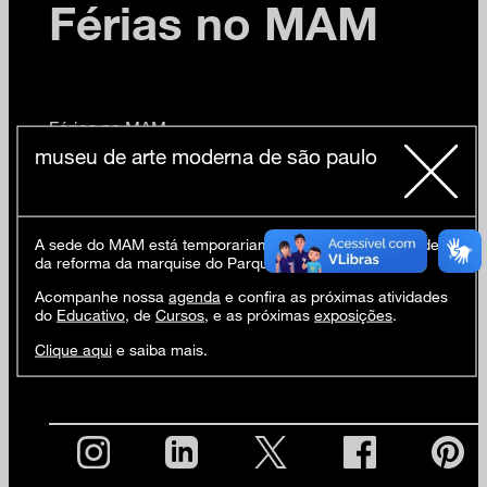
Férias no MAM
Férias no MAM
Jul 2016 / Gratuito
museu de arte moderna de são paulo
Nas férias de julho, o Família MAM promove uma
programação especial para crianças e seus
acompanhantes com muitas brincadeiras, histórias e
A sede do MAM está temporariamente fechada em virtude
experimentações artísticas. Participe!
da reforma da marquise do Parque Ibirapuera.
23/07 (sáb)
Acompanhe nossa
agenda
e confira as próximas atividades
15h Narração de história em português e libras com
do
Educativo
, de
Cursos
, e as próximas
exposições
.
Mirela Estelles e Amarílis Reto
+ livre
Clique aqui
e saiba mais.