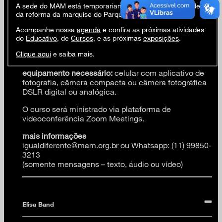
Lenora de Barros, Lia Chaia, Marina Abramoviç, Nino
A sede do MAM está temporariamente fechada em virtude
Cais, Olivier de Sagazan, Paulo Nazareth, Renato
da reforma da marquise do Parque Ibirapuera.
Cohen, Rodrigo Braga, Sophie Calle, Sigalit Landau,
Ziele & Carter, etc.
Acompanhe nossa
agenda
e confira as próximas atividades
do
Educativo
, de
Cursos
, e as próximas
exposições
.
pré-requisitos:
saber manusear de maneira básica
Clique aqui
e saiba mais.
um desses equipamentos fotográficos a seguir.
equipamento necessário:
celular com aplicativo de
fotografia, câmera compacta ou câmera fotográfica
DSLR digital ou analógica.
O curso será ministrado via plataforma de
videoconferência Zoom Meetings.
mais informações
igualdiferente@mam.org.br ou Whatsapp: (11) 99850-
3213
(somente mensagens – texto, áudio ou vídeo)
Elisa Band