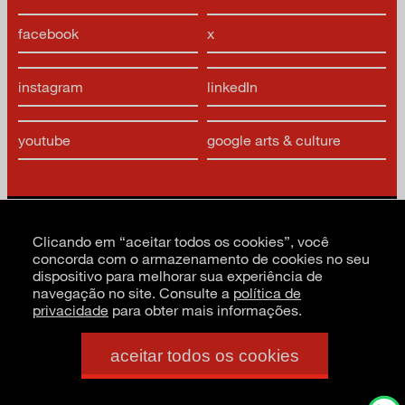
facebook
x
instagram
linkedIn
youtube
google arts & culture
Clicando em “aceitar todos os cookies”, você
concorda com o armazenamento de cookies no seu
CNPJ: 62.520.218/0001-24
dispositivo para melhorar sua experiência de
Razão social: Museu de Arte Moderna de São Paulo
navegação no site. Consulte a
política de
PT
EN
ES
privacidade
para obter mais informações.
aceitar todos os cookies