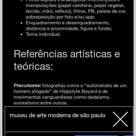
manipulações (papel celofane, papel vegetal,
tecido, vidro, reflexo), filtros, PB, paleta de cor,
sobreposição por foto e/ou app;
Enquadramento e desenquadramento,
distância e proximidade, figura e fundo;
Tema individual.
Referências artísticas e
teóricas:
Precursores:
fotografias como o “autorretrato de um
homem afogado” de Hippolyte Bayard e de
movimentos vanguardistas como dadaísmo,
surrealismo entre outros.
Contemporâneos:
Amilcar Packer, Ana Teixeira,
museu de arte moderna de são paulo
Berna Reale, Cassiano Sydow Quilicy, Christine
Greiner, Cindy Sherman, David Lapoujade, Duane
Michals, Francesca Woodman, Janaina Tschäpe,