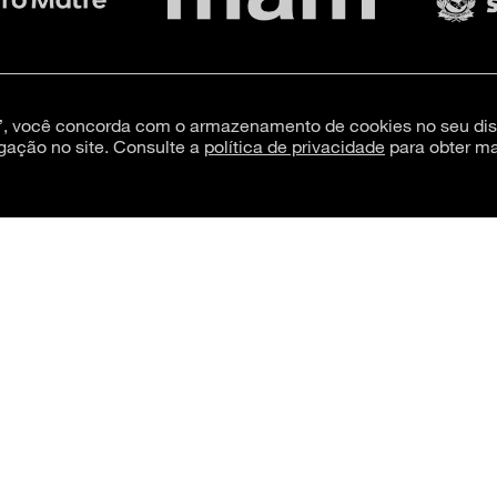
s”, você concorda com o armazenamento de cookies no seu dis
gação no site. Consulte a
política de privacidade
para obter ma