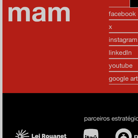
facebook
x
instagram
linkedIn
youtube
google art