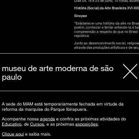
Dias 04, 18 e 25 de julho, 15 horas, audi
História (Social) da Arte Brasileira XVI-XIX
Sinopse
“Estabelecer uma história da arte no Bra
porém, conhecer e tentar entende-la é ta
compreensão a respeito do que no Brasil 
república.
Junto ao desenvolvimento social, religios
através das produções artísticas e de seu
Programação
museu de arte moderna de são
Aula 2 – Dia 18 de julho, 15h, auditório 
paulo
Da Colônia ao Império – Enquanto a coroa
criavam um dos períodos mais férteis do de
(Maneirismo, Barroco e Rococó) para a arte
Duração média: 2h/ aula
Para confirmar sua presença escreva par
A sede do MAM está temporariamente fechada em virtude da
reforma da marquise do Parque Ibirapuera.
Acompanhe nossa
agenda
e confira as próximas atividades do
Educativo
, de
Cursos
, e as próximas
exposições
.
Clique aqui
e saiba mais.