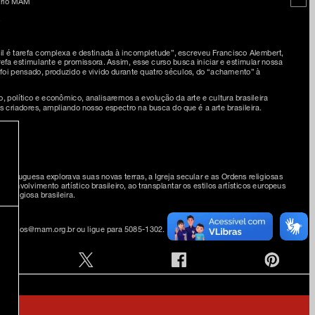
tório MAM
sil é tarefa complexa e destinada à incompletude”, escreveu Francisco Alembert,
refa estimulante e promissora. Assim, esse curso busca iniciar e estimular nossa
foi pensado, produzido e vivido durante quatro séculos, do “achamento” à
o, político e econômico, analisaremos a evolução da arte e cultura brasileira
s criadores, ampliando nosso espectro na busca do que é a arte brasileira.
MAM
 portuguesa explorava suas novas terras, a Igreja secular e as Ordens religiosas
senvolvimento artístico brasileiro, ao transplantar os estilos artísticos europeus
 religiosa brasileira.
a sócios@mam.org.br ou ligue para 5085-1302.