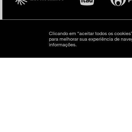
Clicando em “aceitar todos os cookie
CNPJ: 62.520.218/0001-24
Razão social: Museu de Arte Moderna de São Paulo
para melhorar sua experiência de nave
informações.