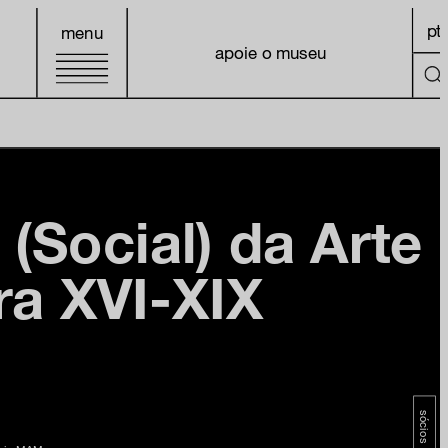
pt
menu
apoie o museu
 (Social) da Arte
ira XVI-XIX
sócios