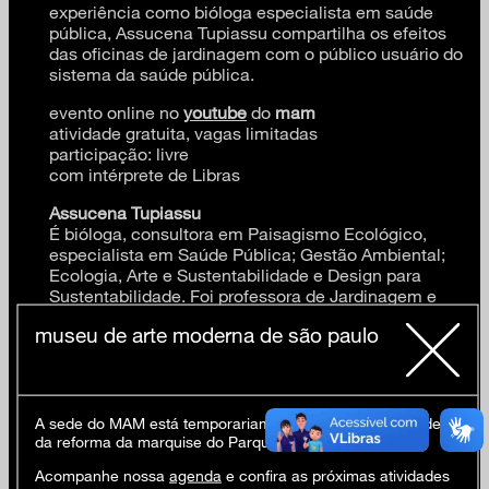
experiência como bióloga especialista em saúde
pública, Assucena Tupiassu compartilha os efeitos
das oficinas de jardinagem com o público usuário do
sistema da saúde pública.
evento online no
youtube
do
mam
atividade gratuita, vagas limitadas
participação: livre
com intérprete de Libras
Assucena Tupiassu
É bióloga, consultora em Paisagismo Ecológico,
especialista em Saúde Pública; Gestão Ambiental;
Ecologia, Arte e Sustentabilidade e Design para
Sustentabilidade. Foi professora de Jardinagem e
Paisagismo no DEPAVE/PMSP por 25 anos,
museu de arte moderna de são paulo
coordenou o Projeto Crer-Ser “Germinando a
cidadania”, Curso de Capacitação em Jardinagem
para jovens em vulnerabilidade por 18 anos e
atualmente trabalha em projetos com Oficinas de
Jardinagem com foco em Saúde Mental e Horta
A sede do MAM está temporariamente fechada em virtude
Comunitária. Escreveu o Projeto Pedagógico do
da reforma da marquise do Parque Ibirapuera.
Curso de Paisagismo da Universidade Anhembi
Acompanhe nossa
agenda
e confira as próximas atividades
Morumbi. Palestrante e autora do Livro Da planta ao