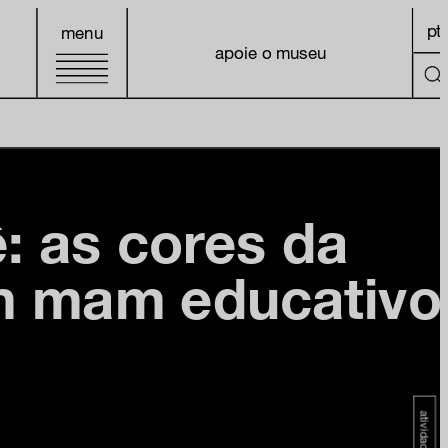
pt
menu
apoie o museu
: as cores da
m mam educativo