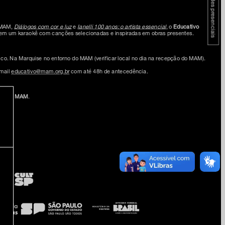
atividades presenciais
o MAM,
Diálogos com cor e luz
e
Ianelli 100 anos: o artista essencial
, o
Educativo
z em um karaokê com canções selecionadas e inspiradas em obras presentes.
blico. Na Marquise no entorno do MAM (verificar local no dia na recepção do MAM).
-mail
educativo@mam.org.br
com até 48h de antecedência.
mingo MAM
.