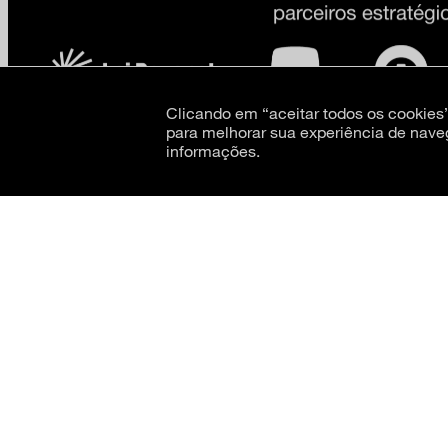
Clicando em “aceitar todos os cookie
para melhorar sua experiência de nave
informações.
CNPJ: 62.520.218/0001-24
Razão social: Museu de Arte Moderna de São Paulo