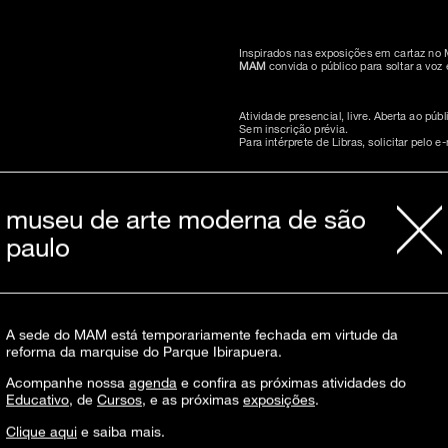
Inspirados nas exposições em cartaz n
MAM
convida o público para soltar a vo
Atividade presencial, livre. Aberta ao pú
Sem inscrição prévia.
Para intérprete de Libras, solicitar pelo e
Essa atividade faz parte do programa
Do
museu de arte moderna de são
paulo
patrocínio
realização
A sede do MAM está temporariamente fechada em virtude da
reforma da marquise do Parque Ibirapuera.
Acompanhe nossa
agenda
e confira as próximas atividades do
Educativo
, de
Cursos
, e as próximas
exposições
.
Clique aqui
e saiba mais.