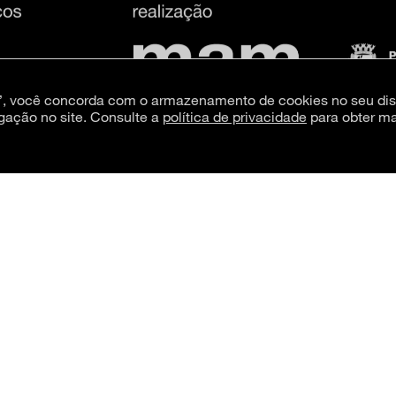
s”, você concorda com o armazenamento de cookies no seu dis
gação no site. Consulte a
política de privacidade
para obter ma