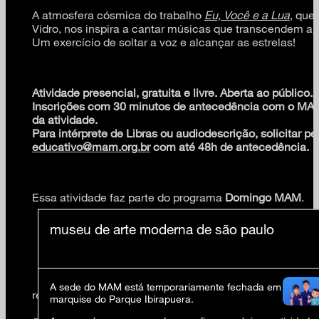
A atmosfera cósmica do trabalho
Eu, Você e a Lua
, que
Vidro, nos inspira a cantar músicas que transcendem a e
Um exercício de soltar a voz e alcançar as estrelas!
Atividade presencial, gratuita e livre. Aberta ao público.
Inscrições com 30 minutos de antecedência com o MAM
da atividade.
Para intérprete de Libras ou audiodescrição, solicitar pe
educativo@mam.org.br
com até 48h de antecedência.
Essa atividade faz parte do programa
Domingo MAM
.
patrocínio
museu de arte moderna de são paulo
A sede do MAM está temporariamente fechada em virtude 
realização
marquise do Parque Ibirapuera.