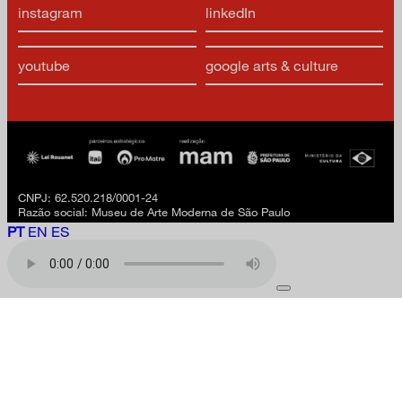
instagram
linkedIn
youtube
google arts & culture
CNPJ: 62.520.218/0001-24
Razão social: Museu de Arte Moderna de São Paulo
PT
EN
ES